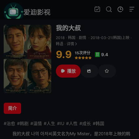
我的大叔
2018
·
韩国
·
剧情
·
2018-03-21(韩国)上映
·
韩语
·
详情
9.9
15次评分
9.4
豆
很差
较差
还行
推荐
力荐
播放
简介
#治愈
#韩剧
#温情
#人生
#IU
#人性
#成长
#韩国
我的大叔
나의 아저씨英文名为My Mister，是2018年上映的韩