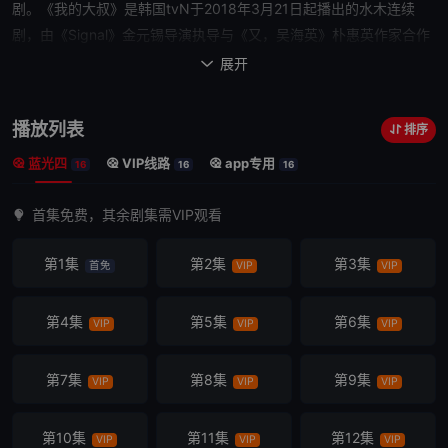
剧。《
我的大叔
》是韩国tvN于2018年3月21日起播出的水木连续
剧，由《Signal》金元锡导演执导与《又，吴海英》朴惠英作家合作
打造。此剧以拥有相同沉重的生活负担40岁男人与20岁
女人
出发，
展开

讲述
他们
互相观察并治愈对方的故事。
播放列表
排序
蓝光四
VIP线路
app专用
16
16
16
首集免费，其余剧集需VIP观看
第1集
第2集
第3集
首免
VIP
VIP
第4集
第5集
第6集
VIP
VIP
VIP
第7集
第8集
第9集
VIP
VIP
VIP
第10集
第11集
第12集
VIP
VIP
VIP