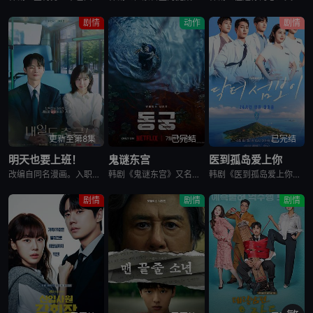
剧情
动作
剧情
更新至第8集
已完结
已完结
明天也要上班！
鬼谜东宫
医到孤岛爱上你
改编自同名漫画。入职五年的智允在无聊的公司生活中与公司最挑剔的男上司时宇纠缠在了一起，甚至以不想结婚为由而逃跑的前男友秋天出现了...
韩剧《鬼谜东宫》又名：东宫,East Palace,동궁，讲述了：讲述拥有穿梭于灵界能力的具天（南柱赫 饰）和能听见死者声音的宫女生姜（卢允瑞 饰）被王（曹承佑 饰）召见，以揭开笼罩在世子宫中的诅咒的
韩剧《医到孤岛爱上你》讲述了，立志成为顶尖整形外科医生都志义（李宰旭 饰），同身世神秘的助理护士陆遐俐（辛叡恩 饰），在命运安排下被分配到与世隔绝、恶名昭彰的“平同岛”上工作。两个同样受伤的灵魂，在艰
剧情
剧情
剧情