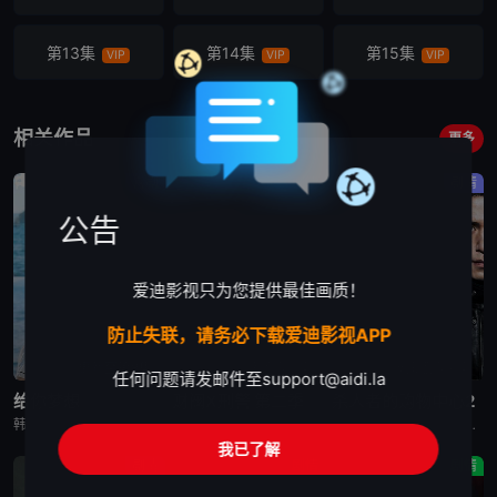
第13集
第14集
第15集
VIP
VIP
VIP
第16集
VIP
相关作品
更多
喜剧
剧情
剧情
公告
爱迪影视只为您提供最佳画质！
防止失联，请务必下载爱迪影视APP
更新至第8集
更新至第2集
更新至第6集
任何问题请发邮件至
support@aidi.la
给你梦想
财阀X刑警 第二季
杀人者的购物中心2
韩剧《给你梦想》又名：Dream For You,그대에게 드림，讲述了：该剧是一部浪漫喜剧，讲述了连一个梦想都无所畏惧的十几岁，被现实挡住而受挫的二十几岁，像变成那样的大人的三十几岁的记者李载与一个
韩剧《财阀X刑警 第二季》又名：재벌X형사 2,재벌X형사2,财阀X刑警 2,财阀X刑警2,Flex x Cop2,纨绔子弟(韩国版),재벌X형사 시즌2，讲述了：财阀富三代警察陈利手（安普贤 饰）华
韩剧《杀人者的购物中心2》又名：A Shop for Killers S2,A Shop for Killers Season 2,킬러들의 쇼핑몰2，讲述了：购物中心即将重新开张！郑进湾（李栋旭 饰
我已了解
剧情
剧情
剧情