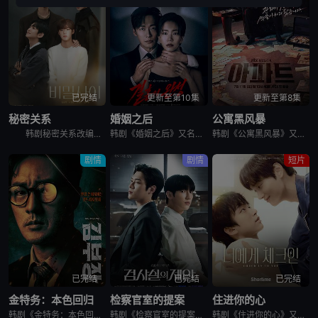
已完结
更新至第10集
更新至第8集
秘密关系
婚姻之后
公寓黑风暴
韩剧秘密关系改编自同名漫画。多温聪明机灵、足智多谋，努力摆脱贫困。但他的吝啬行为却惹恼了同事成贤，成贤讨厌他。在与自己贫困的父母发生冲突后，多温突然与成贤的关系越来越亲密，同时也在平衡着对前任导师
韩剧《婚姻之后》又名：婚姻的完成,The Husband,The Fulfillment of Marriage,결혼의 완성，讲述了：神经外科权威姜泰柱（南宫珉 饰）因为老婆高世允（李雪 饰）在提出
韩剧《公寓黑风暴》又名：公寓,The Apartment Job,아파트，讲述了：曾经的帮派老大急需现金，于是和有志成为律师的同伴合作，打算窃取住宅社区的储备基金，却意外揭开深藏的腐败真相。
剧情
剧情
短片
已完结
已完结
已完结
金特务：本色回归
检察官室的提案
住进你的心
韩剧《金特务：本色回归》又名金部长,Agent Kim,김부장,金特务：本色回归，剧中主角金科长由苏志燮饰演。在剧中，金科长是敏智的父亲，也是一名朝鲜间谍。他被派去执行无数特别任务，包括17次朝鲜任务
韩剧《检察官室的提案》又名：检察官办公室的提议,检察官的提案(台),The Prosecutors Proposal,검사실의 제안，讲述了：改编自同名小说。一个是凶手的儿子，一个是受害者的儿子——一
韩剧《住进你的心》又名：Check In To You,너에게 체크인，讲述了：一位是完美主义、以利益为重的冷酷CEO车道京，他计划卖掉一间充满魅力的民宿；另一位是感性、温柔且深爱这个民宿的经理尹智梧