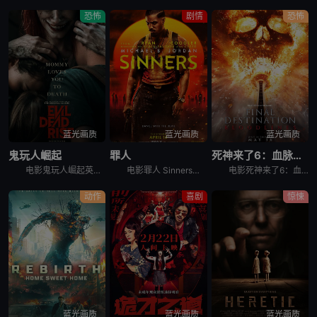
恐怖
剧情
恐怖
蓝光画质
蓝光画质
蓝光画质
鬼玩人崛起
罪人
死神来了6：血脉诅咒
电影鬼玩人崛起英文名Evil Dead Rise，讲述了：一对感情疏离的姐妹终于重聚，姐姐艾莉（阿丽莎·萨瑟兰 Alyssa Sutherland 饰）意外被恶魔附体，妹妹贝丝（莉莉·沙利文 Li
电影罪人 Sinners讲述的是：双胞胎兄弟（迈克尔·B·乔丹 Michael B. Jordan 饰）试图摆脱不愉快的过往，回到家乡想重新开始，但却发现更为恐怖的邪恶势力正等待着他们的回归……
电影死神来了6：血脉诅咒讲述了，大学生史蒂芬妮（凯特琳·桑塔·胡安娜 Kaitlyn Santa Juana 饰）饱受反复出现的暴力恶梦所困扰，于是决定回到家乡，寻找唯一可能打破这个循环的人，并拯
动作
喜剧
惊悚
蓝光画质
蓝光画质
蓝光画质