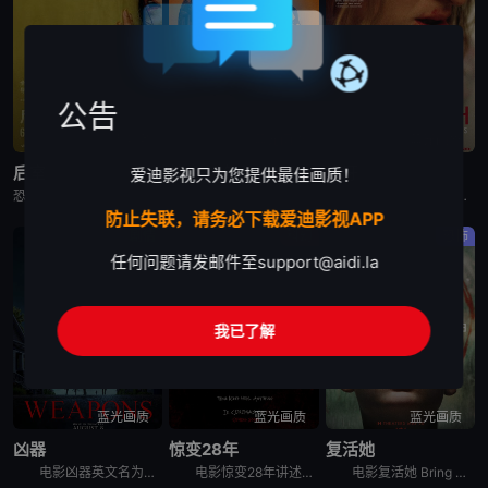
公告
高清中字
蓝光画质
蓝光画质
后室
惊变28年2：白骨圣殿
狗牙
爱迪影视只为您提供最佳画质！
恐怖片《后室》又名：后室(电影版),边缘空间：电影,嚇房(港),嚇房(戏院独家加长版),Backrooms: Everything Must Go Edition w,Bonus Footage,Ba
电影《惊变28年2：白骨圣殿》讲述了：末日丧钟再度敲响，带领观众直视人性毁灭的炼狱，感染者的威胁和幸存人类的邪恶。
本片讲述了一个与世隔绝的奇怪家庭。家庭成员由一对父母和大儿子、两个女儿组成，一家五口终日生活在一座隐秘的大宅子里。三个孩子自小被父亲隔离于此，他们不能接触除父母外的人，对高墙之外的世界几乎一无所知
防止失联，请务必下载爱迪影视APP
剧情
科幻
恐怖
任何问题请发邮件至
support@aidi.la
我已了解
蓝光画质
蓝光画质
蓝光画质
凶器
惊变28年
复活她
电影凶器英文名为Weapons，讲述了：同一个晚上的同一个时间，同一个班级里的所有小孩，都神秘地失踪了，除了一个小孩。整个小镇都开始怀疑，究竟是谁或背后有什么原因，导致这些小孩都不见了？
电影惊变28年讲述的是：经历病毒浩劫的幸存者们在远离城市的地方建立了新的聚集区，平静的生活却在28年后被再次打破。更加致命的病毒变异，日渐扭曲的人性与欲望，人类的命运将会何去何从？影片为《惊变28
电影复活她 Bring Her Back讲述的是：一对兄妹在他们新寄养母亲的偏远住所中，发现了一个可怕的仪式。