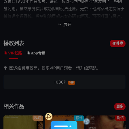
改编自1933年同名影片，讲述一位野心勃勃的科学家发明了一种隐
身药剂。虽然亲身实验成功但却没法还原。无奈下他离家出走投宿于
某偏远小镇客栈，希望能隐居起来专心研究解药。可不料事与愿违，
他的
怪异
打扮、举止惊扰了小镇的居民，并导致了警方的介入。最终
展开

不得以他脱去外套隐身逃往，并展开疯狂的报复。
播放列表
排序
VIP线路
app专用
因运维费用较高，仅限VIP用户观看，请升级观影。
1080P
VIP
相关作品
更多
科幻
惊悚
剧情