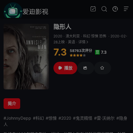
隐形人
2020
·
澳大利亚
·
科幻 惊悚 恐怖
·
2020-02-
28上映
·
英语
·
详情
7.3
58763次评分
7.3
豆
很差
较差
还行
推荐
力荐
播放
简介
#JohnnyDepp
#科幻
#惊悚
#2020
#鬼灵精怪
#雷·沃纳尔
#隐身
人