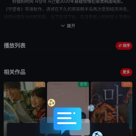
狩猎的时间 사냥의 시간
是2020年悬疑惊悚犯罪类韩国电影。
《守望者》导演新作，讲述在不久的将来韩半岛再次受到经济冲击，
进而出现巨大的贫民街。为了生活下去，在这条街上的年轻人不惜以
身试法的故事。
展开

播放列表
排序
相关作品
更多
剧情
爱情
动作
高清中字
蓝光画质
蓝光画质