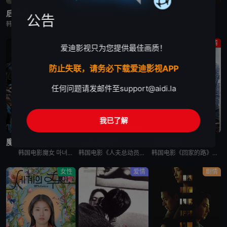
后来的我们
现在去见你
魔女2
公告
韩国电影《后来的我们》又名：之后的我们(台),后来的我们韩国版,Once We Were Us,만약에 우리，讲述了：在开往家乡的客运上，恩浩（具教焕 饰）遇见了休学后下定决心要前往某处的正媛（文佳煐
现在去见你 지금 만나러 갑니다，英文名为Be with You，是2018年上映的韩国剧情电影。本片根据市川拓司小说《相约在雨季》改编，苏志燮和孙艺珍主演，讲述男子(苏志燮饰)的妻子秀雅(孙艺珍
韩国电影魔女2 마녀 Part2. The Other One讲述了一名少女在某个巨型秘密实验室里醒来，她逃出实验室，偶然遇到努力从犯罪组织那里守护自己的家的庆熙。闯入庆熙家里的犯罪组织和少女冲突
动作
剧情
剧情
爱迪影视只为您提供最佳画质！
防止失联，请务必下载爱迪影视APP
任何问题请发邮件至
support@aidi.la
我已了解
蓝光画质
蓝光画质
蓝光画质
魔女
人夫总动员
回家的路
韩国电影魔女 마녀讲述了10年前在一起奇怪的事故中独自生还的失忆少女子允，在一对老夫妇的抚养下长大。为了贴补家用，子允参加了某档电视节目，但让她没想到的是，就在节目播出后，开始有各种奇怪的人出现在
韩国电影《人夫总动员》讲述了，资深缉毒警黄忠植被困多年的贩毒团伙突然反扑，前妻诗奈惨遭绑架，沦为犯罪组织要挟他的筹码。摆在他面前的，只有一条险路：和诗奈的现任丈夫李敏锡联手救人。李敏锡看似是文弱的兽医
韩国电影《回家的路》讲述了，金宗裴（高修 饰）和宋静妍（全度妍 饰）是一对平凡的夫妇，他们共同经营一家汽车修理店，并育有可爱的女儿慧琳。生活固然快乐，但是不免狂风暴雨的侵袭。宗裴曾给朋友秀载作担保，但
女性
爱情
剧情