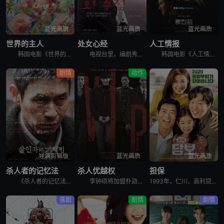
蓝光画质
蓝光画质
蓝光画质
世界的主人
处女心经
人工情报
韩国电影《世界的主人》讲述了，珠仁17岁的时光，是热切投入青涩的恋爱，和好友打闹笑谈对性的好奇，替任职幼儿园校长的甩碌阿妈善后，闲时练跆拳道和做义工挥洒满身活力。某日，同学发起联署，反对出狱在即的
电视台里，编剧秀贞（李恩珠 饰）爱上了有妇之夫的制片永硕（文成根 饰）。永硕的独立电影需要投资，秀贞便与永硕来到了永硕朋友杰勋（韩明求 饰）的画廊。这位朋友却对秀贞很感兴趣，更希望秀贞能成为自己的
韩国电影《人工情报》讲述了，韩国国情院特工赵科长，奉命追查跨国犯罪集团，循着牺牲情报员的线索前往俄罗斯符拉迪沃斯托克，意外与朝鲜特工朴健狭路相逢。两人围绕核心情报源蔡善花展开博弈，却同时被各自国家
剧情
动作
导演剪辑版
蓝光画质
蓝光画质
杀人者的记忆法
杀人优越权
担保
《杀人者的记忆法》导演剪辑版讲述的是：安静的医院内，一名半百老人正向警察供述他日记中的罪行。老人名叫金炳秀（薛景求 饰），童年时代的黑暗经历让他性格扭曲，当亲手杀死了禽兽父亲后，生活似乎朝着更好的
李钟硕将加盟朴勋政执导新片[VIP]。韩国电影《杀人优越权》讲述朝鲜某高官儿子在世界各国连续杀人，韩朝两国警方以及国际刑警对其进行追捕。李钟硕在片中饰演被追捕的连环杀人犯，这也是欧巴首次挑战反派角
1993年，仁川，高利贷追讨者头石（成东日饰）和宗培（金熙元饰）想从明子（金允珍饰）处拿回欠款，却因为明子的窘迫只得将她的女儿承利（朴昭怡饰）带走作为担保。因为被人举报，作为非法滞留者的明子遭到驱逐，
喜剧
剧情
剧情