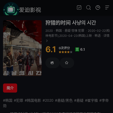
狩猎的时间 사냥의 시간
2020
·
韩国
·
悬疑 惊悚 犯罪
·
2020-02-22(柏
林电影节),2020-04-23(韩国)上映
·
韩语
·
详情
6.1
0次评分
6.1
豆
很差
较差
还行
推荐
力荐
简介
#韩国
#犯罪
#韩国电影
#2020
#悬疑/黑色
#悬疑
#崔宇植
#李帝
勋