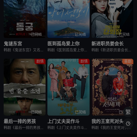
已完结
已完结
已完结
鬼谜东宫
医到孤岛爱上你
新进职员姜会长
韩剧《鬼谜东宫》又名：东宫,East Palace,동궁，讲述了：讲述拥有穿梭于灵界能力的具天（南柱赫 饰）和能听见死者声音的宫女生姜（卢允瑞 饰）被王（曹承佑 饰）召见，以揭开笼罩在世子宫中的诅咒的
韩剧《医到孤岛爱上你》讲述了，立志成为顶尖整形外科医生都志义（李宰旭 饰），同身世神秘的助理护士陆遐俐（辛叡恩 饰），在命运安排下被分配到与世隔绝、恶名昭彰的“平同岛”上工作。两个同样受伤的灵魂，在艰
韩剧《新进职员姜会长》改编自同名小说。韩国10大财阀崔成集团的会长姜龙浩在宣布隐退后，与从天而降的新员工相撞，莫名其妙进入该员工身体后发生的故事。
剧情
剧情
喜剧
繁
已完结
已完结
已完结
最后一排的男孩
上门丈夫吴作斗
我的王室死对头

韩剧《最后一排的男孩》又名最后一排的少年,末行手记,末排的少年,登堂入室(韩国版),The Boy in the Last Row,Notes from the Last Row,맨 끝줄 소년,最后
韩剧《上门丈夫吴作斗》讲述了，30代中半，什么都不缺的单身女，社会对单身女的偏见与不便，所以她为了获得“有夫之妇”的社会地位，而将吴作斗带回家作为入赘丈夫，两人从结婚到恋爱的逆行爱情故事，计划能引起这
韩剧《我的王室死对头》讲述了，朝鲜时代恶名昭彰的妖妃姜丹心（林智妍 饰）被赐死后，灵魂意外穿越附身到2026年一名无名女演员申瑞莉身上。正当她决心在现代重活一次、远离男人时，却遇上了被称为“资本主义怪