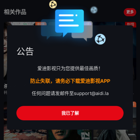
第16集
VIP
相关作品
更多
剧情
剧情
剧情
公告
爱迪影视只为您提供最佳画质！
更新至第6集
已完结
更新至第10集
防止失联，请务必下载爱迪影视APP
杀人者的购物中心2
秘密关系
婚姻之后
韩剧《杀人者的购物中心2》又名：A Shop for Killers S2,A Shop for Killers Season 2,킬러들의 쇼핑몰2，讲述了：购物中心即将重新开张！郑进湾（李栋旭 饰
韩剧秘密关系改编自同名漫画。多温聪明机灵、足智多谋，努力摆脱贫困。但他的吝啬行为却惹恼了同事成贤，成贤讨厌他。在与自己贫困的父母发生冲突后，多温突然与成贤的关系越来越亲密，同时也在平衡着对前任导师
韩剧《婚姻之后》又名：婚姻的完成,The Husband,The Fulfillment of Marriage,결혼의 완성，讲述了：神经外科权威姜泰柱（南宫珉 饰）因为老婆高世允（李雪 饰）在提出
任何问题请发邮件至
support@aidi.la
剧情
剧情
剧情
我已了解