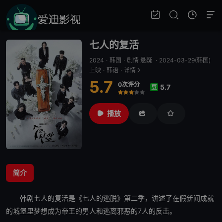
七人的复活
2024
·
韩国
·
剧情 悬疑
·
2024-03-29(韩国)
上映
·
韩语
·
详情
5.7
0次评分
5.7
豆
很差
较差
还行
推荐
力荐
播放
简介
韩剧
七人的复活
是《
七人的逃脱
》第二季，讲述了在假新闻成就
的城堡里梦想成为帝王的男人和逃离邪恶的7人的反击。