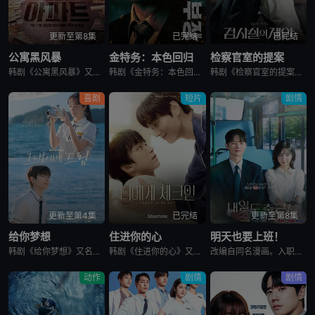
更新至第8集
已完结
已完结
公寓黑风暴
金特务：本色回归
检察官室的提案
韩剧《公寓黑风暴》又名：公寓,The Apartment Job,아파트，讲述了：曾经的帮派老大急需现金，于是和有志成为律师的同伴合作，打算窃取住宅社区的储备基金，却意外揭开深藏的腐败真相。
韩剧《金特务：本色回归》又名金部长,Agent Kim,김부장,金特务：本色回归，剧中主角金科长由苏志燮饰演。在剧中，金科长是敏智的父亲，也是一名朝鲜间谍。他被派去执行无数特别任务，包括17次朝鲜任务
韩剧《检察官室的提案》又名：检察官办公室的提议,检察官的提案(台),The Prosecutors Proposal,검사실의 제안，讲述了：改编自同名小说。一个是凶手的儿子，一个是受害者的儿子——一
喜剧
短片
剧情
更新至第4集
已完结
更新至第8集
给你梦想
住进你的心
明天也要上班！
韩剧《给你梦想》又名：Dream For You,그대에게 드림，讲述了：该剧是一部浪漫喜剧，讲述了连一个梦想都无所畏惧的十几岁，被现实挡住而受挫的二十几岁，像变成那样的大人的三十几岁的记者李载与一个
韩剧《住进你的心》又名：Check In To You,너에게 체크인，讲述了：一位是完美主义、以利益为重的冷酷CEO车道京，他计划卖掉一间充满魅力的民宿；另一位是感性、温柔且深爱这个民宿的经理尹智梧
改编自同名漫画。入职五年的智允在无聊的公司生活中与公司最挑剔的男上司时宇纠缠在了一起，甚至以不想结婚为由而逃跑的前男友秋天出现了...
动作
剧情
剧情