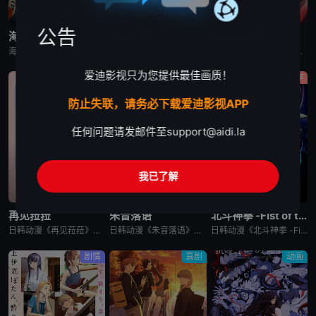
更新至第1171集
已完结
更新至第2集
公告
海贼王
日本三国
我独自盗墓
海贼王是日本动漫。传奇海盗哥尔•D•罗杰在临死前曾留下关于其毕生的财富“OnePiece”的消息，由此引得群雄并起，众海盗们为了这笔传说中的巨额财富展开争夺，各种势力、政权不断交替，整个世界进入了动荡混乱的“大海贼
日韩动漫《日本三国》又名：日本三國，讲述了：令和末期，日本因全球核战影响走向衰败，大量难民涌入，更严重的病毒、大地震、苛政与饥荒接连发生，引发民众暴动，国家体制崩溃，人口锐减至原来的十分之一以下，文明
日韩动漫《我独自盗墓》又名：盗墓王,盗掘王,Tomb Raider King,トウクツオウ,도굴왕，讲述了：2025年，世界各处惊现古墓，获得墓中“宝物”之人便能获得先人的异能，全世界为获得宝物而疯狂
爱迪影视只为您提供最佳画质！
动画
剧情
动作
防止失联，请务必下载爱迪影视APP
任何问题请发邮件至
support@aidi.la
我已了解
更新至第2集
已完结
已完结
再见菈菈
朱音落语
北斗神拳 -Fist of the North Star-
日韩动漫《再见菈菈》又名：Sayonara Lara,再见,劳拉,さよならララ，讲述了：昔々あるところに、ララという人魚のプリンセスがおりました。海の王である父と、姉たちに愛されて、すくすくと育ちまし
日韩动漫《朱音落语》又名：落语朱音,Akane-banashi,あかね噺，讲述了：朱音从小就非常崇拜身为落语家的父亲，经常在门后偷看父亲练习的模样。然而，父亲参加「真打」晋升测验却遭到无情地逐出师门之
日韩动漫《北斗神拳 -Fist of the North Star-》又名：北⽃之拳 -Fist of the North Star-,北斗の拳 -FIST OF THE NORTH STAR-，讲述
剧情
喜剧
动画