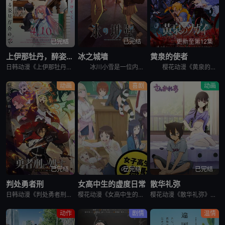
已完结
已完结
更新至第12集
上伊那牡丹，醉姿如百合
冰之城墙
黄泉的使者
日韩动漫《上伊那牡丹，醉姿如百合》又名：Kamiina Botan,Yoeru Sugata wa Yuri no Hana,the Drunken Appearance Is a Lily Flow
冰川小雪是一位内向的学生，她总是向外筑起一道高高的心墙，只跟儿时好友安昙美姫互动。有一天，名叫雨宫凑的男孩，没来由地开始试图打进小雪的心房，扰乱了她平静的生活。 孤僻的小雪、受欢迎的美姫、没有边界
樱花动漫《黄泉的使者》讲述了，月落和亚晨是一对双胞胎兄妹，他们在一个与世隔绝的深山小村落里出生，被称为“分隔夜与昼的双子”。他们拥有获得特殊力量的资格，一场围绕他们的双使战斗也随之展开。 &nbs
动画
喜剧
动画
已完结
已完结
已完结
判处勇者刑
女高中生的虚度日常
散华礼弥
日韩动漫《判处勇者刑》又名：勇者刑に処す,勇者处刑 惩罚勇者9004队服刑记录,勇者刑に処す 懲罰勇者9004隊刑務記録，讲述了：勇者刑是最严重的刑罚。犯了大罪被判处勇者刑的人，将受到勇者的惩罚。所谓
樱花动漫《女高中生的虚度日常》又名：女子高中生的虚度日常,女高中生的无所事事,女高中生的浪费青春,Wasteful Days of High School Girls,女子高生の無駄づかい，讲述了：性
樱花动漫《散华礼弥》又名Sankarea,僵尸哪有那么萌？(台),さんかれあ,散华礼弥，讲述了：散华礼弥（内田真礼 配音）本该是一个快乐活泼的女孩，可是与亡母过分想象的外貌激发了父亲散华团一郎（石冢运
动作
剧情
温情