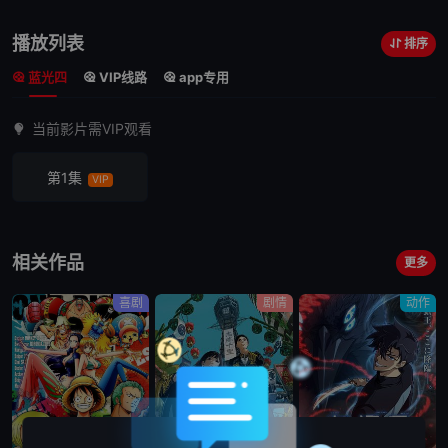
播放列表
排序
蓝光四
VIP线路
app专用
当前影片需VIP观看
第1集
VIP
相关作品
更多
喜剧
剧情
动作