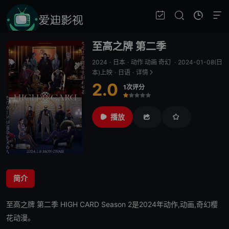
至高之牌 第二季
2024
·
日本
·
动作 动画 奇幻
·
2024-01-08(日
本)上映
·
日语
·
详情
2.0
1次评分
很差
较差
还行
推荐
力荐
播放
简介
至高之牌 第二季
HIGH CARD Season 2是2024年动作,动画,奇幻樱
花动漫。