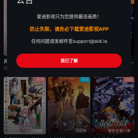
公告
动画
剧情
动作
爱迪影视只为您提供最佳画质！
防止失联，请务必下载爱迪影视APP
任何问题请发邮件至
support@aidi.la
更新至第2集
已完结
已完结
我已了解
再见菈菈
朱音落语
北斗神拳 -Fist of the North Star-
日韩动漫《再见菈菈》又名：Sayonara Lara,再见,劳拉,さよならララ，讲述了：昔々あるところに、ララという人魚のプリンセスがおりました。海の王である父と、姉たちに愛されて、すくすくと育ちまし
日韩动漫《朱音落语》又名：落语朱音,Akane-banashi,あかね噺，讲述了：朱音从小就非常崇拜身为落语家的父亲，经常在门后偷看父亲练习的模样。然而，父亲参加「真打」晋升测验却遭到无情地逐出师门之
日韩动漫《北斗神拳 -Fist of the North Star-》又名：北⽃之拳 -Fist of the North Star-,北斗の拳 -FIST OF THE NORTH STAR-，讲述
剧情
喜剧
动画
已完结
已完结
更新至第12集