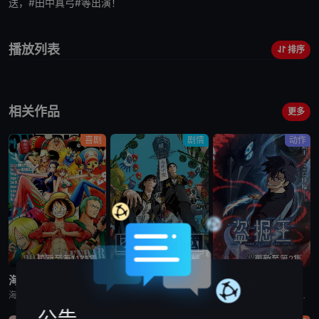
送，#田中真弓#等出演！
播放列表
排序
相关作品
更多
喜剧
剧情
动作
更新至第1171集
已完结
更新至第2集
海贼王
日本三国
我独自盗墓
海贼王是日本动漫。传奇海盗哥尔•D•罗杰在临死前曾留下关于其毕生的财富“OnePiece”的消息，由此引得群雄并起，众海盗们为了这笔传说中的巨额财富展开争夺，各种势力、政权不断交替，整个世界进入了动荡混乱的“大海贼
日韩动漫《日本三国》又名：日本三國，讲述了：令和末期，日本因全球核战影响走向衰败，大量难民涌入，更严重的病毒、大地震、苛政与饥荒接连发生，引发民众暴动，国家体制崩溃，人口锐减至原来的十分之一以下，文明
日韩动漫《我独自盗墓》又名：盗墓王,盗掘王,Tomb Raider King,トウクツオウ,도굴왕，讲述了：2025年，世界各处惊现古墓，获得墓中“宝物”之人便能获得先人的异能，全世界为获得宝物而疯狂