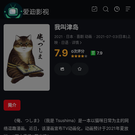
我叫津岛
2021
·
日本
·
喜剧 动画
·
2021-07-03(日本)上
映
·
日语
·
详情
7.9
0次评分
7.9
豆
很差
较差
还行
推荐
力荐
简介
《俺、つしま》（我是 Tsushima）是一本以猫咪日常为主的网
络逗趣漫画。近日，该漫画宣布TV动画化，动画预计于2021年夏放