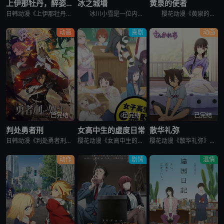
上伊那牡丹，醉姿如百合
冰之城墙
黄泉的使者
日韩动漫《上伊那牡丹，醉姿如百合》又名：Kamiina Botan,Yoeru Sugata wa Yuri no Hana,the Drunken Appearance Is a Lily Flow
冰川小雪是一位内向的学生，她总是向外筑起一道高高的心墙，只跟儿时好友安昙美姫互动。有一天，名叫雨宫凑的男孩，没来由地开始试图打进小雪的心房，扰乱了她平静的生活。 孤僻的小雪、受欢迎的美姫、没有边界
樱花动漫《黄泉的使者》讲述了，月落和亚晨是一对双胞胎兄妹，他们在一个与世隔绝的深山小村落里出生，被称为“分隔夜与昼的双子”。他们拥有获得特殊力量的资格，一场围绕他们的双使战斗也随之展开。 &nbs
动画
喜剧
动画
已完结
已完结
已完结
判处勇者刑
女高中生的虚度日常
散华礼弥
日韩动漫《判处勇者刑》又名：勇者刑に処す,勇者处刑 惩罚勇者9004队服刑记录,勇者刑に処す 懲罰勇者9004隊刑務記録，讲述了：勇者刑是最严重的刑罚。犯了大罪被判处勇者刑的人，将受到勇者的惩罚。所谓
樱花动漫《女高中生的虚度日常》又名：女子高中生的虚度日常,女高中生的无所事事,女高中生的浪费青春,Wasteful Days of High School Girls,女子高生の無駄づかい，讲述了：性
樱花动漫《散华礼弥》又名Sankarea,僵尸哪有那么萌？(台),さんかれあ,散华礼弥，讲述了：散华礼弥（内田真礼 配音）本该是一个快乐活泼的女孩，可是与亡母过分想象的外貌激发了父亲散华团一郎（石冢运
动作
剧情
温情